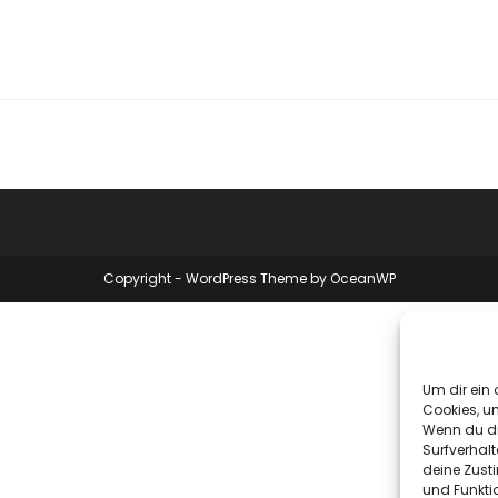
Copyright - WordPress Theme by OceanWP
Um dir ein 
Cookies, u
Wenn du di
Surfverhalt
deine Zust
und Funkti